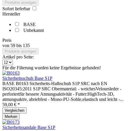
Produkte anzeigen
Sofort lieferbar
Hersteller
BASE
Unbekannt
Preis
von
59
bis
135
Produkte anzeigen
Artikel pro Seite:
Für die Filterung wurden keine Ergebnisse gefunden!
Sicherheitsschuh Base S1P
BASE B0163 Sicherheits-Halbschuh S1P SRC nach EN
ISO20345:2011 S1P SRC Obermaterial: - weichesVeloursleder -
perforiertfür bessere Atmungsaktivität - Futter:HighTech-3D,
atmungsaktiv, abriebfest - Mono-PU-Sohle,elastisch und leicht -...
59,00 € *
Vergleichen
Merken
Sicherheitssandale Base S1P