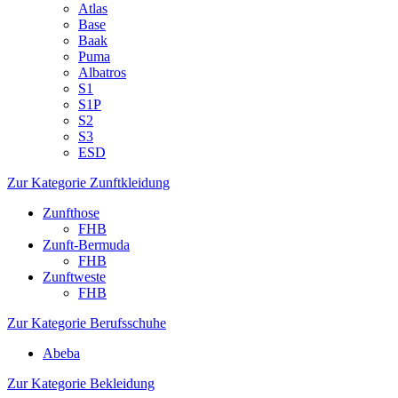
Atlas
Base
Baak
Puma
Albatros
S1
S1P
S2
S3
ESD
Zur Kategorie Zunftkleidung
Zunfthose
FHB
Zunft-Bermuda
FHB
Zunftweste
FHB
Zur Kategorie Berufsschuhe
Abeba
Zur Kategorie Bekleidung