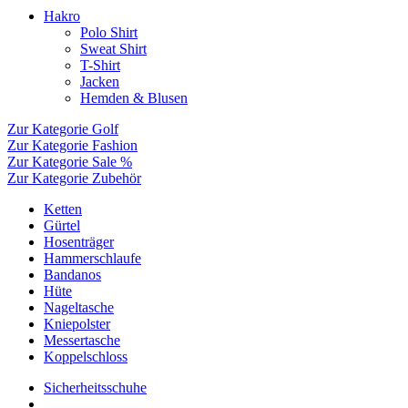
Hakro
Polo Shirt
Sweat Shirt
T-Shirt
Jacken
Hemden & Blusen
Zur Kategorie Golf
Zur Kategorie Fashion
Zur Kategorie Sale %
Zur Kategorie Zubehör
Ketten
Gürtel
Hosenträger
Hammerschlaufe
Bandanos
Hüte
Nageltasche
Kniepolster
Messertasche
Koppelschloss
Sicherheitsschuhe