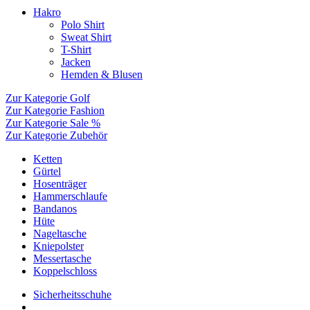
Hakro
Polo Shirt
Sweat Shirt
T-Shirt
Jacken
Hemden & Blusen
Zur Kategorie Golf
Zur Kategorie Fashion
Zur Kategorie Sale %
Zur Kategorie Zubehör
Ketten
Gürtel
Hosenträger
Hammerschlaufe
Bandanos
Hüte
Nageltasche
Kniepolster
Messertasche
Koppelschloss
Sicherheitsschuhe