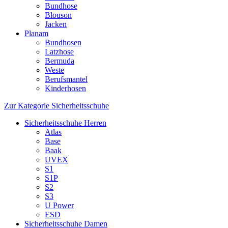
Bundhose
Blouson
Jacken
Planam
Bundhosen
Latzhose
Bermuda
Weste
Berufsmantel
Kinderhosen
Zur Kategorie Sicherheitsschuhe
Sicherheitsschuhe Herren
Atlas
Base
Baak
UVEX
S1
S1P
S2
S3
U Power
ESD
Sicherheitsschuhe Damen