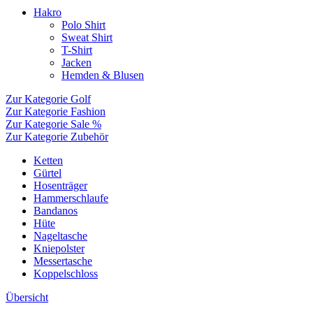
Hakro
Polo Shirt
Sweat Shirt
T-Shirt
Jacken
Hemden & Blusen
Zur Kategorie Golf
Zur Kategorie Fashion
Zur Kategorie Sale %
Zur Kategorie Zubehör
Ketten
Gürtel
Hosenträger
Hammerschlaufe
Bandanos
Hüte
Nageltasche
Kniepolster
Messertasche
Koppelschloss
Übersicht