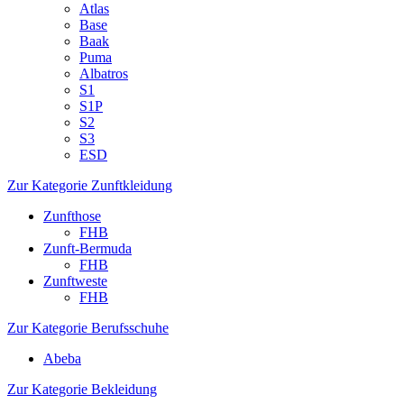
Atlas
Base
Baak
Puma
Albatros
S1
S1P
S2
S3
ESD
Zur Kategorie Zunftkleidung
Zunfthose
FHB
Zunft-Bermuda
FHB
Zunftweste
FHB
Zur Kategorie Berufsschuhe
Abeba
Zur Kategorie Bekleidung