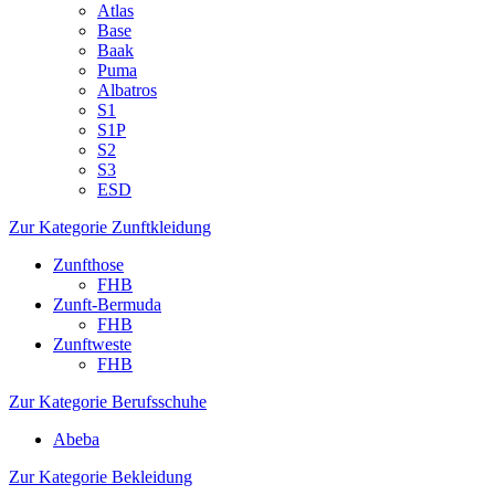
Atlas
Base
Baak
Puma
Albatros
S1
S1P
S2
S3
ESD
Zur Kategorie Zunftkleidung
Zunfthose
FHB
Zunft-Bermuda
FHB
Zunftweste
FHB
Zur Kategorie Berufsschuhe
Abeba
Zur Kategorie Bekleidung