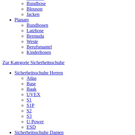
Bundhose
Blouson
Jacken
Planam
Bundhosen
Latzhose
Bermuda
Weste
Berufsmantel
Kinderhosen
Zur Kategorie Sicherheitsschuhe
Sicherheitsschuhe Herren
Atlas
Base
Baak
UVEX
S1
S1P
S2
S3
U Power
ESD
Sicherheitsschuhe Damen