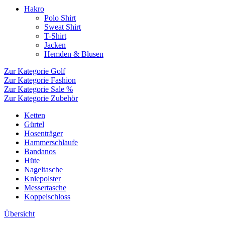
Hakro
Polo Shirt
Sweat Shirt
T-Shirt
Jacken
Hemden & Blusen
Zur Kategorie Golf
Zur Kategorie Fashion
Zur Kategorie Sale %
Zur Kategorie Zubehör
Ketten
Gürtel
Hosenträger
Hammerschlaufe
Bandanos
Hüte
Nageltasche
Kniepolster
Messertasche
Koppelschloss
Übersicht